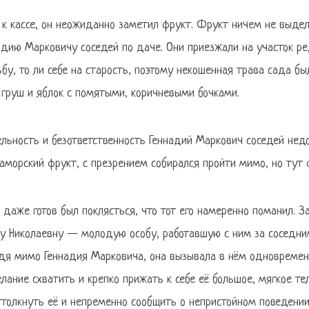
к кассе, он неожиданно заметил фрукт. Фрукт ничем не выделя
дию Марковичу соседей по даче. Они приезжали на участок ред
бу, то ли себе на старость, поэтому некошенная трава сада бы
груш и яблок с помятыми, коричневыми бочками.
ельность и безответственность Геннадий Маркович соседей нед
аморский фрукт, с презрением собирался пройти мимо, но тут 
 даже готов был поклясться, что тот его намеренно поманил. З
у Николаевну — молодую особу, работавшую с ним за соседни
дя мимо Геннадия Марковича, она вызывала в нём одновремен
ание схватить и крепко прижать к себе её большое, мягкое те
ттолкнуть её и непременно сообщить о непристойном поведении