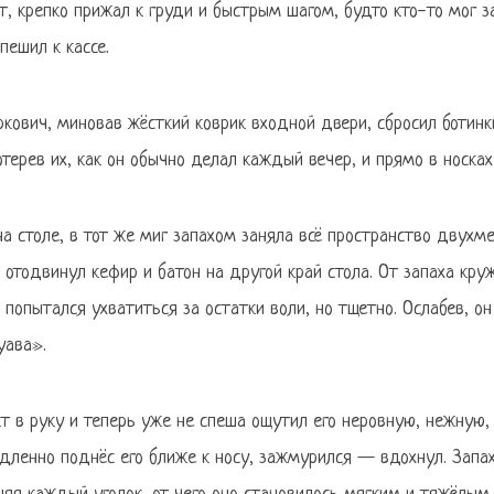
, крепко прижал к груди и быстрым шагом, будто кто-то мог за
пешил к кассе.
кович, миновав жёсткий коврик входной двери, сбросил ботинк
терев их, как он обычно делал каждый вечер, и прямо в носках
на столе, в тот же миг запахом заняла всё пространство двухме
отодвинул кефир и батон на другой край стола. От запаха круж
попытался ухватиться за остатки воли, но тщетно. Ослабев, он
уава».
кт в руку и теперь уже не спеша ощутил его неровную, нежную
едленно поднёс его ближе к носу, зажмурился — вдохнул. Запа