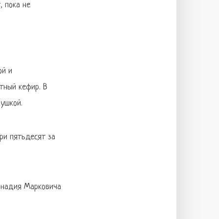
, пока не
ой и
тный кефир. В
бушкой.
ри пятьдесят за
еннадия Марковича