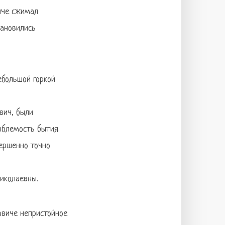
пче сжимал
тановились
ебольшой горкой
вич, были
ыблемость бытия.
ершенно точно
иколаевны.
овиче непристойное