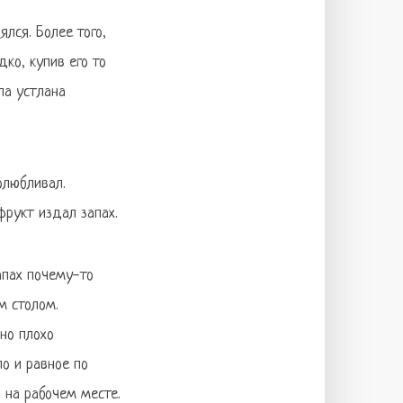
лся. Более того,
ко, купив его то
ла устлана
олюбливал.
фрукт издал запах.
апах почему-то
м столом.
но плохо
ло и равное по
 на рабочем месте.