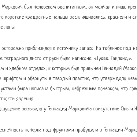
й Маркович был человеком воспитанным, он молчал и лишь кре
его короткие квадратные пальцы расплющивались, краснели и с
е лапы.
осторожно приблизился к источнику запаха. На табличке под н
е тетрадного листа от руки было написано: «Гуава. Таиланд».
ом и хлебном отделах, к которым был привычен Геннадий Марко
 шрифтом и обёрнуты в твёрдый пластик, что утверждало нез
уктами была написана быстрым, небрежным почерком, что сов
тности явления.
 ощущение вызывало у Геннадия Марковича присутствие Ольги Н
и беспечность почерка под фруктами пробудили в Геннадии Марк