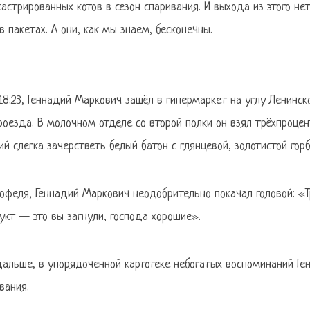
астрированных котов в сезон спаривания. И выхода из этого нет
в пакетах. А они, как мы знаем, бесконечны.
 18:23, Геннадий Маркович зашёл в гипермаркет на углу Ленинск
роезда. В молочном отделе со второй полки он взял трёхпроцен
 слегка зачерстветь белый батон с глянцевой, золотистой гор
офеля, Геннадий Маркович неодобрительно покачал головой: «Т
укт — это вы загнули, господа хорошие».
 дальше, в упорядоченной картотеке небогатых воспоминаний Г
вания.