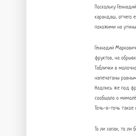
Поскольку Геннади
карандаш, отчего 
похожими на утины
Геннадий Маркович 
фруктов, на обрывк
Таблички в молочн
напечатаны ровным
Надпись же под фр
сообщало о мимолё
Точь-в-точь такое
То ли запах, то л