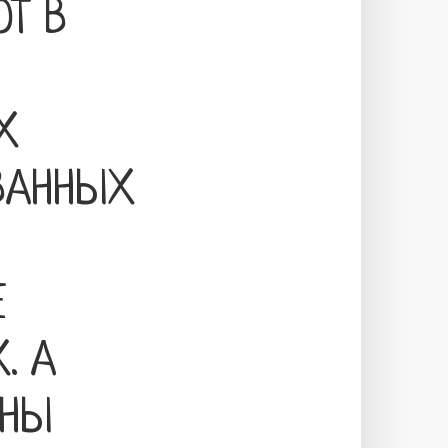
Т В
Х
ВАННЫХ
Е
. А
ЧНЫ