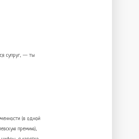
ся супруг, — ты
менности (в одной
левскую премию),