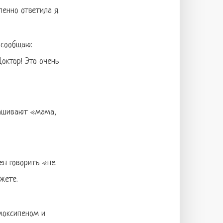
енно ответила я.
 сообщаю:
Доктор! Это очень
рашивают «мама,
ен говорить «не
жете.
 моксипеном и