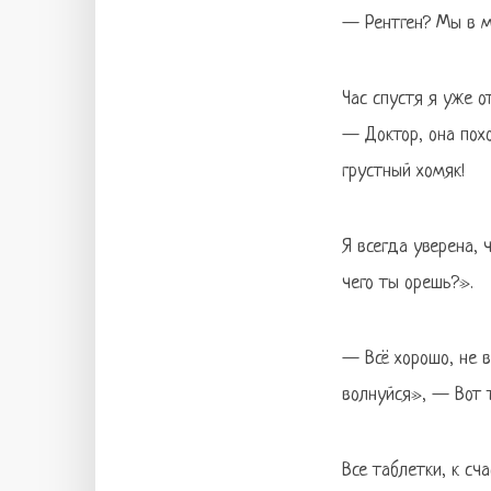
— Рентген? Мы в м
Час спустя я уже о
— Доктор, она похо
грустный хомяк!
Я всегда уверена,
чего ты орешь?».
— Всё хорошо, не 
волнуйся», — Вот 
Все таблетки, к сч