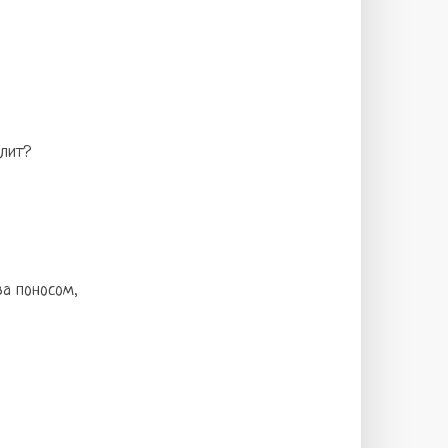
олит?
за поносом,