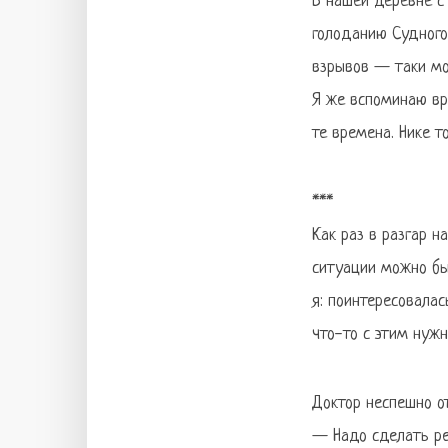
В нашей деревне с 
голоданию Судного 
взрывов — таки мо
Я же вспоминаю вр
те времена. Нике т
***
Как раз в разгар н
ситуации можно бы
я: поинтересовалас
что-то с этим нуж
Доктор неспешно о
— Надо сделать ре