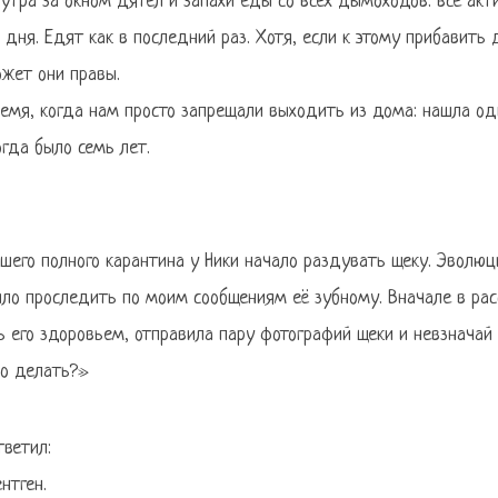
утра за окном дятел и запахи еды со всех дымоходов: все акти
дня. Едят как в последний раз. Хотя, если к этому прибавить
жет они правы.
емя, когда нам просто запрещали выходить из дома: нашла оди
огда было семь лет.
ашего полного карантина у Ники начало раздувать щеку. Эволю
ло проследить по моим сообщениям её зубному. Вначале в ра
ь его здоровьем, отправила пару фотографий щеки и невзначай
но делать?»
тветил:
нтген.