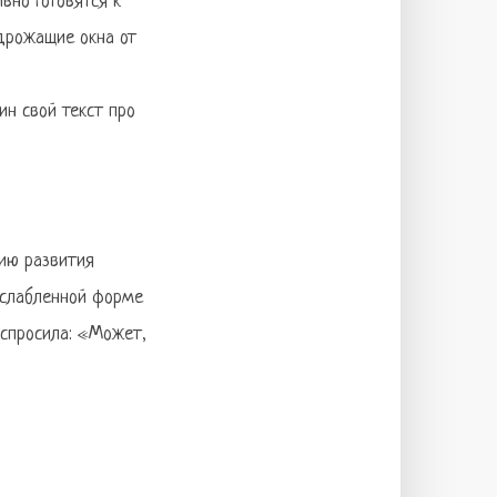
вно готовятся к
 дрожащие окна от
н свой текст про
цию развития
сслабленной форме
 спросила: «Может,