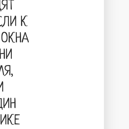
ДЯТ
СЛИ К
 ОКНА
НИ
МЯ,
И
ДИН
НИКЕ