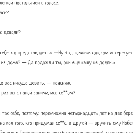
егкой ностальгией в голосе.
ась?
с девали?
 себе это представляет: « —Ну что, томным голосом интересует
 из дома? — Да подожди ты, они еще кашу не доели!»
до вас никуда девать, — поясняю.
 раз вы с папой занимались се**ом?
 так себе, поэтому: перемножив четырнадцать лет на две бере
на кол того, кто придумал се**с, в другой — вручить ему Нобе