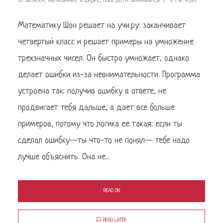
In
Записки, написанные в цирке, пока дети занимаются
2 Min Read
Математику Шон решает на учи.ру: заканчивает
четвертый класс и решает примеры на умножение
трехзначных чисел. Он быстро умножает, однако
делает ошибки из-за невнимательности. Программа
устроена так: получив ошибку в ответе, не
продвигает тебя дальше, а дает все больше
примеров, потому что логика ее такая: если ты
сделал ошибку—ты что-то не понял— тебе надо
лучше объяснить. Она не...
READ ON
READ LATER