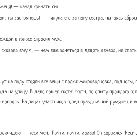
е меня! — начал кричать сын
й, ты застрянешь! — тянула его за ногу сестра, пытаясь сброси
еждой в голосе спросил муж.
 сказала ему я, — чем еще заняться в девять вечера, не спат
ут на полу стояли все вещи с полки: микроволновка, подносы, 
да на улицу. В дело пошел скотч: скотч, по опыту прошлого го
 вопросы. На лицах участников горел праздничный румянец и в
вою идею — неси меч. Почти, почти, ааааа! Он сорвался! Неси д