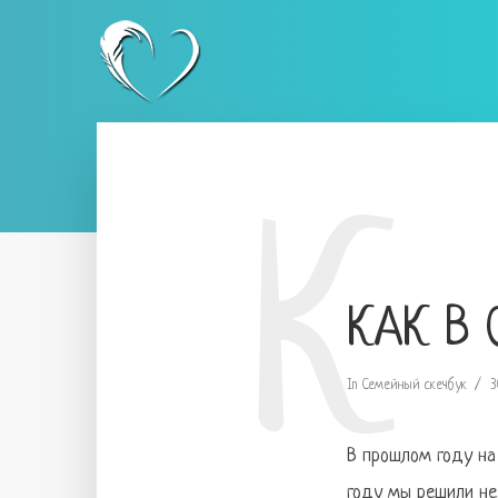
К
КАК В
In
Семейный скечбук
3
В прошлом году на
году мы решили не