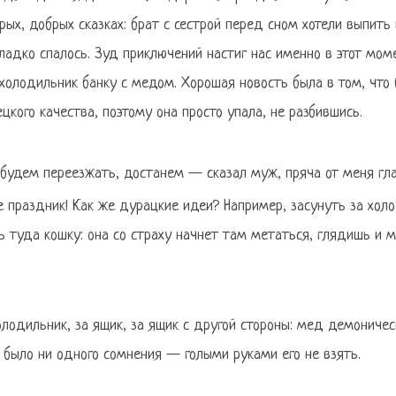
арых, добрых сказках: брат с сестрой перед сном хотели выпить
адко спалось. Зуд приключений настиг нас именно в этот моме
 холодильник банку с медом. Хорошая новость была в том, что
цкого качества, поэтому она просто упала, не разбившись.
 будем переезжать, достанем — сказал муж, пряча от меня гла
же праздник! Как же дурацкие идеи? Например, засунуть за холо
ть туда кошку: она со страху начнет там метаться, глядишь и 
лодильник, за ящик, за ящик с другой стороны: мед демоничес
е было ни одного сомнения — голыми руками его не взять.