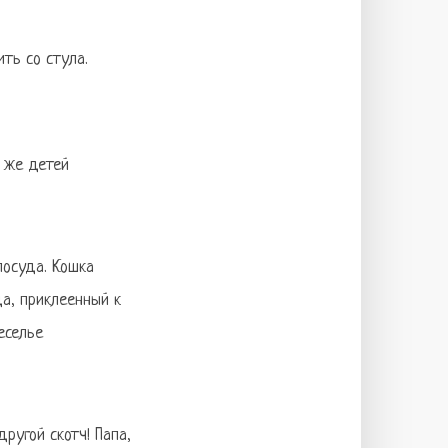
ть со стула.
ь же детей
посуда. Кошка
да, приклеенный к
еселье
ругой скотч! Папа,