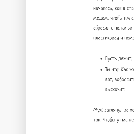
началось, как в ст
медом, чтобы им сл
сбросил с полки за
пластиковая и неме
Пусть лежит,
Ты что! Как 
вот, заброси
выскочит.
Муж заглянул за хо
так, чтобы у нас н