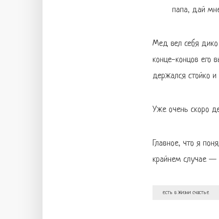
папа, дай мн
Мед вел себя дико 
конце-концов его в
держался стойко и 
Уже очень скоро д
Главное, что я пон
крайнем случае — 
есть в жизни счастье