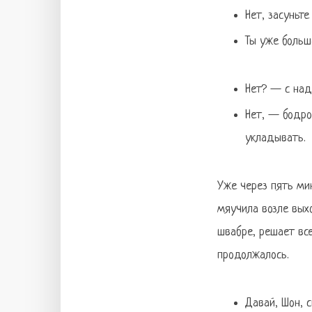
Нет, засуньт
Ты уже большо
Нет? — с над
Нет, — бодро
укладывать.
Уже через пять мин
мяучила возле выхо
швабре, решает все
продолжалось.
Давай, Шон, с