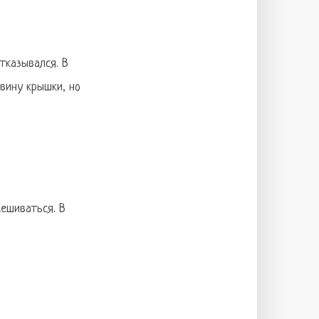
тказывался. В
овину крышки, но
мешиваться. В